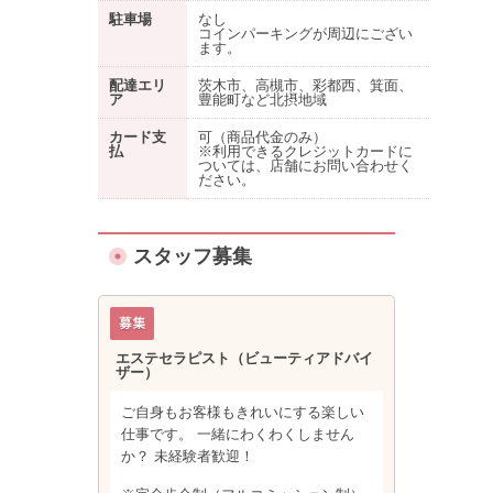
駐車場
なし
コインパーキングが周辺にござい
ます。
配達エリ
茨木市、高槻市、彩都西、箕面、
ア
豊能町など北摂地域
カード支
可（商品代金のみ）
払
※利用できるクレジットカードに
ついては、店舗にお問い合わせく
ださい。
スタッフ募集
エステセラピスト（ビューティアドバイ
ザー）
ご自身もお客様もきれいにする楽しい
仕事です。 一緒にわくわくしません
か？ 未経験者歓迎！