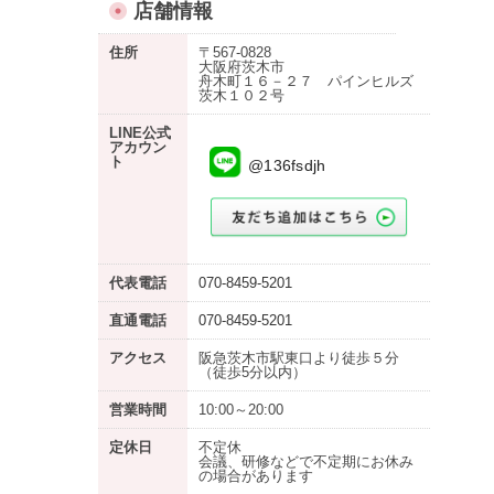
店舗情報
住所
〒567-0828
大阪府茨木市
舟木町１６－２７ パインヒルズ
茨木１０２号
LINE公式
アカウン
ト
@136fsdjh
代表電話
070-8459-5201
直通電話
070-8459-5201
アクセス
阪急茨木市駅東口より徒歩５分
（徒歩5分以内）
営業時間
10:00～20:00
定休日
不定休
会議、研修などで不定期にお休み
の場合があります