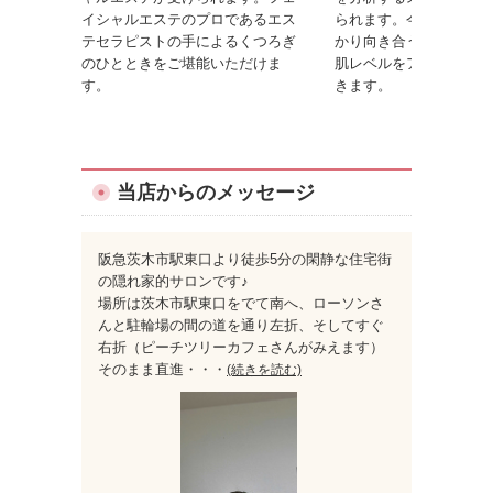
イシャルエステのプロであるエス
られます。今のご自身の
テセラピストの手によるくつろぎ
かり向き合うことで、効
のひとときをご堪能いただけま
肌レベルをアップさせる
す。
きます。
当店からのメッセージ
阪急茨木市駅東口より徒歩5分の閑静な住宅街
の隠れ家的サロンです♪
場所は茨木市駅東口をでて南へ、ローソンさ
んと駐輪場の間の道を通り左折、そしてすぐ
右折（ピーチツリーカフェさんがみえます）
そのまま直進
・・・
(続きを読む)