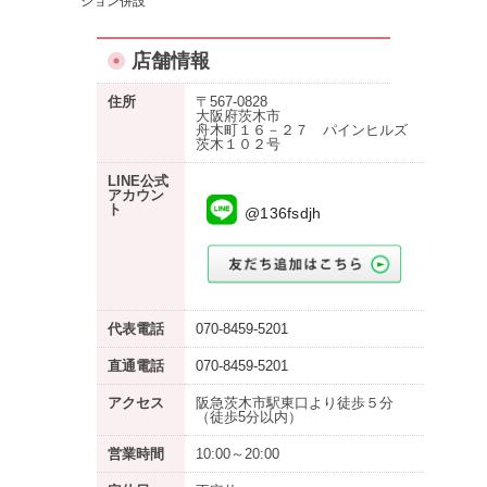
ション併設
店舗情報
住所
〒567-0828
大阪府茨木市
舟木町１６－２７ パインヒルズ
茨木１０２号
LINE公式
アカウン
ト
@136fsdjh
代表電話
070-8459-5201
直通電話
070-8459-5201
アクセス
阪急茨木市駅東口より徒歩５分
（徒歩5分以内）
営業時間
10:00～20:00