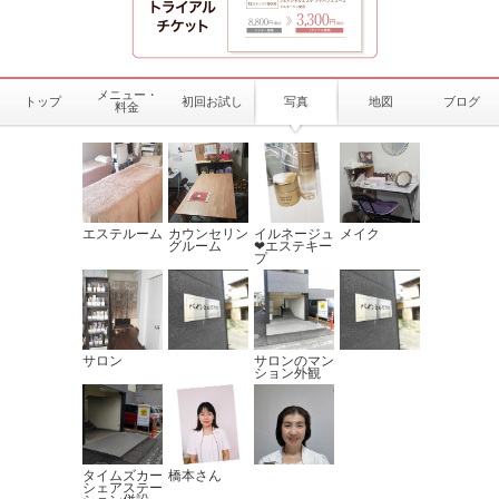
メニュー・
トップ
初回お試し
写真
地図
ブログ
料金
エステルーム
カウンセリン
イルネージュ
メイク
グルーム
❤エステキー
プ
サロン
サロンのマン
ション外観
タイムズカー
橋本さん
シェアステー