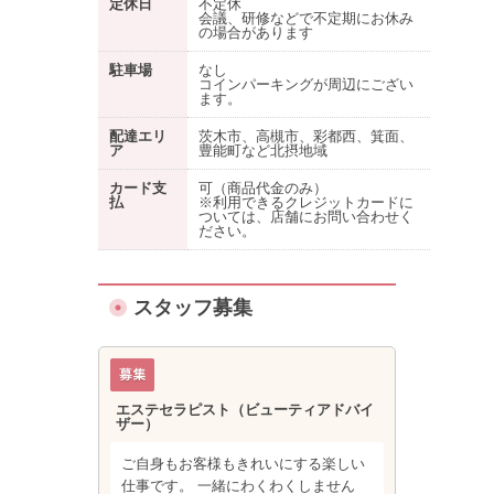
定休日
不定休
会議、研修などで不定期にお休み
の場合があります
駐車場
なし
コインパーキングが周辺にござい
ます。
配達エリ
茨木市、高槻市、彩都西、箕面、
ア
豊能町など北摂地域
カード支
可（商品代金のみ）
払
※利用できるクレジットカードに
ついては、店舗にお問い合わせく
ださい。
スタッフ募集
エステセラピスト（ビューティアドバイ
ザー）
ご自身もお客様もきれいにする楽しい
仕事です。 一緒にわくわくしません