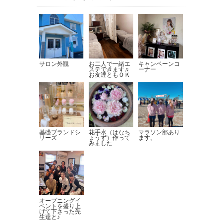
サロン外観
お二人で一緒エ
キャンペーンコ
ステできます♬
ーナー
お友達ともＯＫ
基礎ブランドシ
花手水（はなち
マラソン部あり
リーズ
ょうず）作って
ます。
みました
オープニングイ
ベントを盛り上
げて下さった先
生達と♪