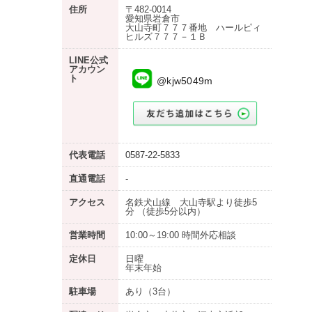
住所
〒482-0014
愛知県岩倉市
大山寺町７７７番地 ハールピィ
ヒルズ７７７－１Ｂ
LINE公式
アカウン
ト
@kjw5049m
代表電話
0587-22-5833
直通電話
-
アクセス
名鉄犬山線 大山寺駅より徒歩5
分 （徒歩5分以内）
営業時間
10:00～19:00 時間外応相談
定休日
日曜
年末年始
駐車場
あり
（3台）