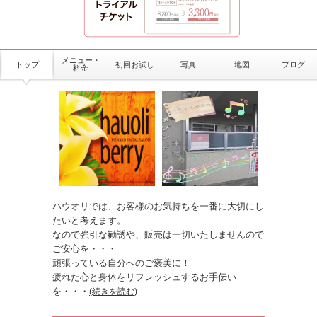
メニュー・
トップ
初回お試し
写真
地図
ブログ
料金
ハウオリでは、お客様のお気持ちを一番に大切にし
たいと考えます。
なので強引な勧誘や、販売は一切いたしませんので
ご安心を・・・
頑張っている自分へのご褒美に！
疲れた心と身体をリフレッシュするお手伝い
を
・・・
(続きを読む)