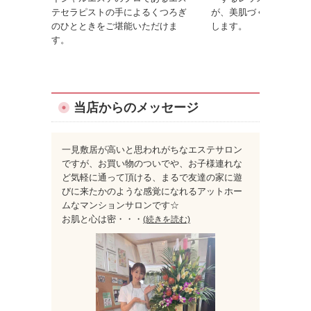
テセラピストの手によるくつろぎ
が、美肌づくりのコツを
のひとときをご堪能いただけま
します。
す。
当店からのメッセージ
一見敷居が高いと思われがちなエステサロン
ですが、お買い物のついでや、お子様連れな
ど気軽に通って頂ける、まるで友達の家に遊
びに来たかのような感覚になれるアットホー
ムなマンションサロンです☆
お肌と心は密
・・・
(続きを読む)