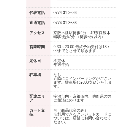
代表電話
0774-31-3686
直通電話
0774-31-3686
アクセス
京阪木幡駅徒歩2分 JR奈良線木
幡駅徒歩7分 （徒歩5分以内）
営業時間
9:30～20:00 最終予約受付は18：
00までとさせて頂きます。
定休日
不定休
年末年始
駐車場
なし
近隣にコインパーキングがござい
ます。駐車場代¥300支給いたしま
す。
配達エリ
宇治市内・京都市内、他府県の方
ア
ご相談にのります
カード支
可（商品代金のみ）
払
※利用できるクレジットカードに
ついては、店舗にお問い合わせく
ださい。