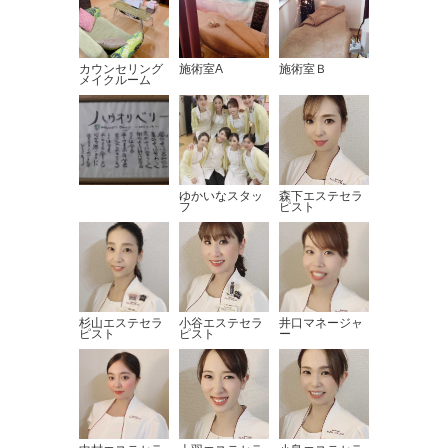
カウンセリング
施術室A
施術室Ｂ
メイクルーム
ゆかいなスタッ
森下エステセラ
フ
ピスト
杉山エステセラ
小谷エステセラ
井口マネージャ
ピスト
ピスト
ー