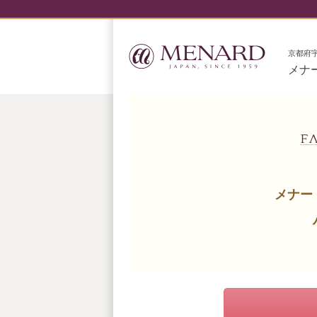
京都府
メナ
メナー