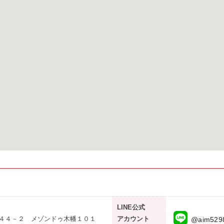
LINE公式
４４－２ メゾンドゥ木幡１０１
アカウント
@aim529