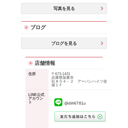
写真を見る
ブログ
ブログを見る
店舗情報
住所
〒673-1431
兵庫県加東市
社８０４－２ アーバンハイツ佐
保１Ｆ
LINE公式
アカウン
ト
@dih6781u