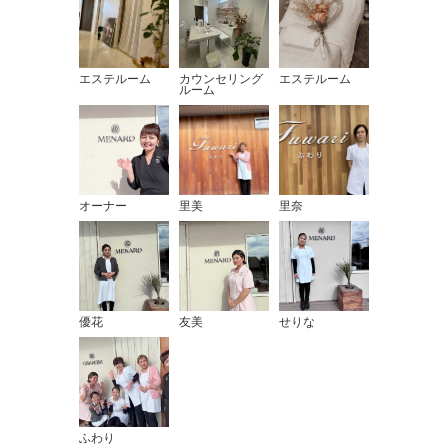
エステルーム
カウンセリング
エステルーム
ルーム
オーナー
里美
里奈
優花
友美
せりな
ふわり