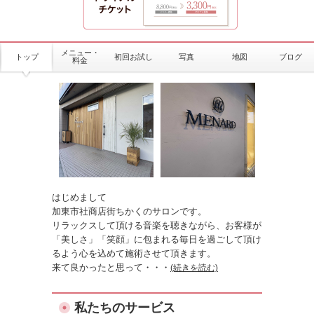
メニュー・
トップ
初回お試し
写真
地図
ブログ
料金
はじめまして
加東市社商店街ちかくのサロンです。
リラックスして頂ける音楽を聴きながら、お客様が
「美しさ」「笑顔」に包まれる毎日を過ごして頂け
るよう心を込めて施術させて頂きます。
来て良かったと思って
・・・
(続きを読む)
私たちのサービス