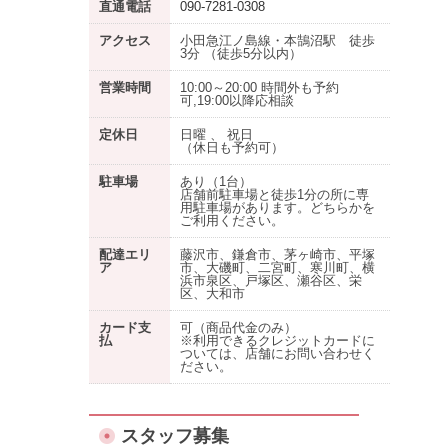
直通電話
090-7281-0308
アクセス
小田急江ノ島線・本鵠沼駅 徒歩
3分 （徒歩5分以内）
営業時間
10:00～20:00 時間外も予約
可,19:00以降応相談
定休日
日曜 、 祝日
（休日も予約可）
駐車場
あり
（1台）
店舗前駐車場と徒歩1分の所に専
用駐車場があります。どちらかを
ご利用ください。
配達エリ
藤沢市、鎌倉市、茅ヶ崎市、平塚
ア
市、大磯町、二宮町、寒川町、横
浜市泉区、戸塚区、瀬谷区、栄
区、大和市
カード支
可（商品代金のみ）
払
※利用できるクレジットカードに
ついては、店舗にお問い合わせく
ださい。
スタッフ募集