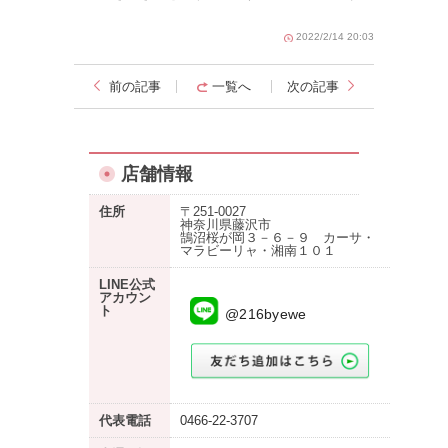
2022/2/14 20:03
前の記事
一覧へ
次の記事
店舗情報
住所
〒251-0027
神奈川県藤沢市
鵠沼桜が岡３－６－９ カーサ・
マラビーリャ・湘南１０１
LINE公式
アカウン
ト
@216byewe
代表電話
0466-22-3707