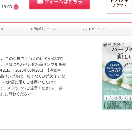
～19:00
料金
初回お試しエステ
フォトギャラリー
♪ この引換券と当店の店名が確認で
と、お肌に合わせた化粧品サンプルを差
21日 ~ 2023年03月20日 【注意事
粧品サンプルは、なくなり次第終了とな
ードのお店に限りご使用いただけま
て、スタッフへご提示ください。 詳
にお尋ねください!