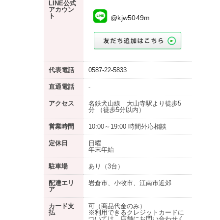
LINE公式
アカウン
ト
@kjw5049m
代表電話
0587-22-5833
直通電話
-
アクセス
名鉄犬山線 大山寺駅より徒歩5
分 （徒歩5分以内）
営業時間
10:00～19:00 時間外応相談
定休日
日曜
年末年始
駐車場
あり
（3台）
配達エリ
岩倉市、小牧市、江南市近郊
ア
カード支
可（商品代金のみ）
払
※利用できるクレジットカードに
ついては、店舗にお問い合わせく