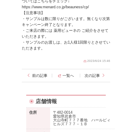
ついてはこちらをチェック↓
https://www.menard.co.jp/beauness/cp/
【注意事項】
・サンプルは数に限りがございます。無くなり次第
キャンペーン終了となります。
・ご来店の際には 薬用ビューネの ご紹介をさせて
いただきます。
・サンプルのお渡しは、お1人様1回限りとさせてい
ただきます。
2023/6/24 15:46
前の記事
一覧へ
次の記事
店舗情報
住所
〒482-0014
愛知県岩倉市
大山寺町７７７番地 ハールピィ
ヒルズ７７７－１Ｂ