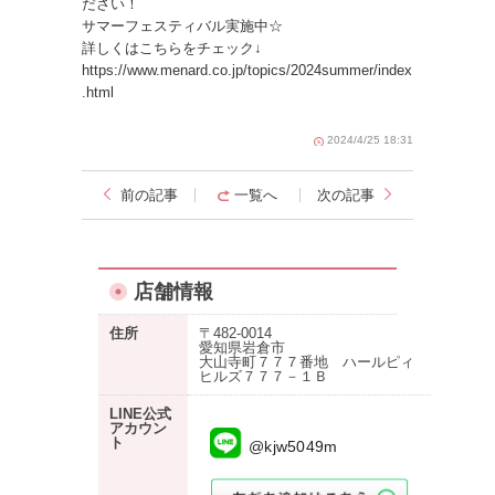
ださい！
サマーフェスティバル実施中☆
詳しくはこちらをチェック↓
https://www.menard.co.jp/topics/2024summer/index
.html
2024/4/25 18:31
前の記事
一覧へ
次の記事
店舗情報
住所
〒482-0014
愛知県岩倉市
大山寺町７７７番地 ハールピィ
ヒルズ７７７－１Ｂ
LINE公式
アカウン
ト
@kjw5049m