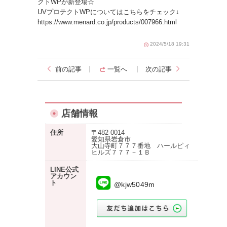
クトWPが新登場☆
UVプロテクトWPについてはこちらをチェック↓
https://www.menard.co.jp/products/007966.html
2024/5/18 19:31
前の記事
一覧へ
次の記事
店舗情報
住所
〒482-0014
愛知県岩倉市
大山寺町７７７番地 ハールピィ
ヒルズ７７７－１Ｂ
LINE公式
アカウン
ト
@kjw5049m