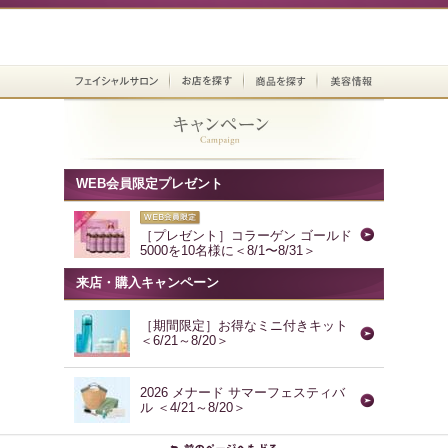
WEB会員限定プレゼント
［プレゼント］コラーゲン ゴールド
5000を10名様に＜8/1〜8/31＞
来店・購入キャンペーン
［期間限定］お得なミニ付きキット
＜6/21～8/20＞
2026 メナード サマーフェスティバ
ル ＜4/21～8/20＞