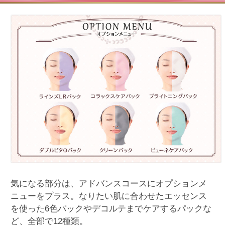
気になる部分は、アドバンスコースにオプションメ
ニューをプラス。なりたい肌に合わせたエッセンス
を使った6色パックやデコルテまでケアするパックな
ど、全部で12種類。
お一人おひとりの肌状態に合わせて集中ケアを加え
ることで、さらに輝きに満ちた美しさを目指しま
す。
メニュー内容を見る
正しいスキンケアを身につけていただく、
カウンセリングサービス
一人ひとりの肌のために美肌の育て方
メナードでは、お客様の肌状態を多角的にチェッ
ク。角質細胞をもとにしたスキンチェックセンター
の分析結果と合わせ、最適な肌のお手入れ方法をカ
ウンセリング。正しいスキンケアのポイントを実際
に体験しながら身につけることができます。