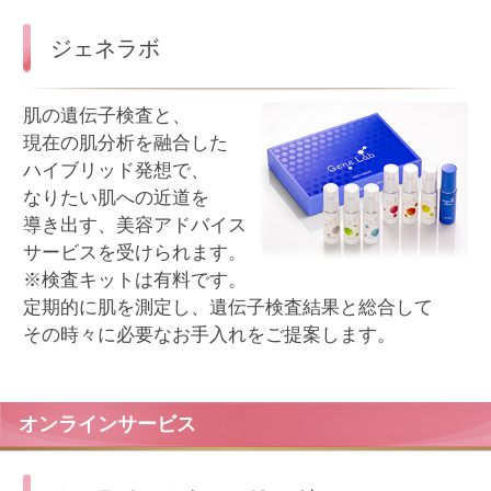
オンラインメイクアドバイス
メイクアップをキレイに
仕上げるコツやテクニック、
お買い上げ商品の使い方を
オンラインでアドバイス
します。
※使用する化粧品の紹介をさせていただきます。
※オンラインサービスは、各店舗の商品お届け
（配達）エリア等をご確認の上、お近くのメナー
ドのお店へお申し込みください。
あなたの美しさを応援する、
お近くのフェイシャルサロンへ。
メナードのフェイシャルサロンは、全国に約2,700店舗。
店舗情報から目的やお好みに合わせて、お近くのサロン
をお選びいただけます。