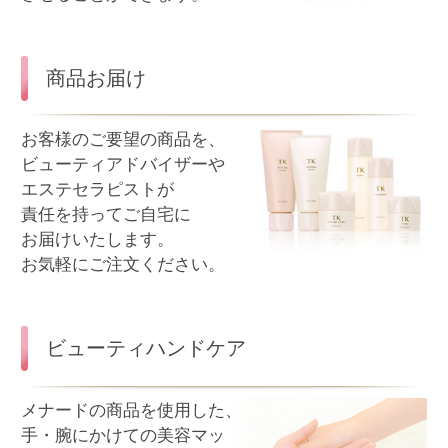
美肌カウンセリング
メナードの専用測定器や
スコープを使ったカウン
セリングシステムです。
キメの状態やシミ予備群
などをその場で測定いた
します。
測定結果から、お客様の
肌状態に合わせたお手入れを提案いたします。
ジェネラボ
肌の遺伝子検査と、
現在の肌分析を融合した
ハイブリッド発想で、
なりたい肌への近道を
導き出す、美容アドバイス
サービスを受けられます。
※検査キットは有料です。