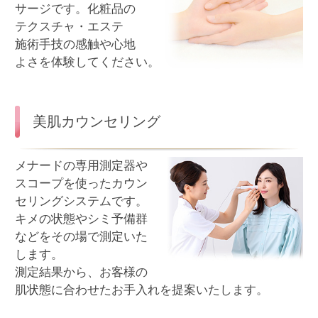
定期的に肌を測定し、遺伝子検査結果と総合して
その時々に必要なお手入れをご提案します。
オンラインサービス
オンラインカウンセリング
お肌に関する悩みを
ご相談ください。
オンラインで お手入れの
アドバイスをさせてい
ただきます。
オンライン美肌レッスン
スキンケアのポイントや
ホームケアのお手入れ方法を
楽しくマスターするレッ
スンです。美容のプロが、
オンラインで美肌づくりの
コツを伝授いたします。