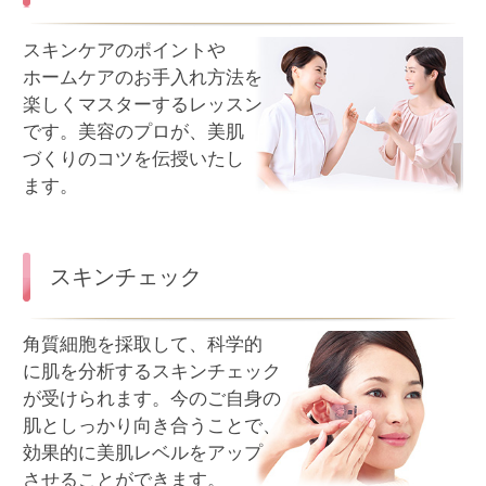
が受けられます。今のご自身の
肌としっかり向き合うことで、
効果的に美肌レベルをアップ
させることができます。
商品お届け
お客様のご要望の商品を、
ビューティアドバイザーや
エステセラピストが
責任を持ってご自宅に
お届けいたします。
お気軽にご注文ください。
ビューティハンドケア
メナードの商品を使用した、
手・腕にかけての美容マッ
サージです。化粧品の
テクスチャ・エステ
施術手技の感触や心地
よさを体験してください。