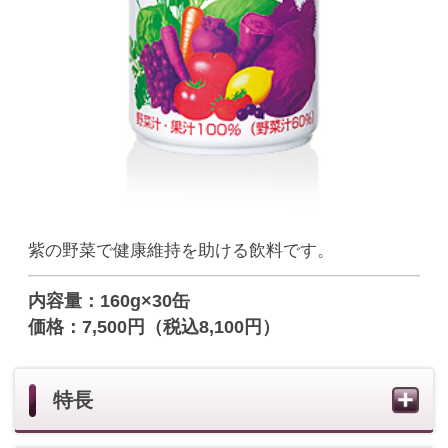
紫の野菜で健康維持を助ける飲料です。
内容量：160g×30缶
価格：7,500円（税込8,100円）
特長
栄養成分
摂取目安量・召し上がり方
賞味期限
ご飲用・保存上の注意
表示原材料