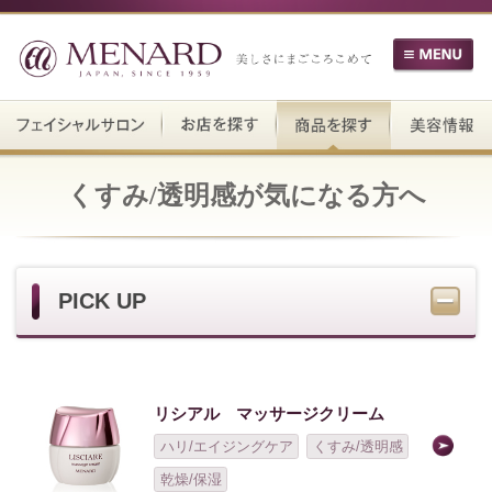
くすみ/透明感が気になる方へ
PICK UP
リシアル マッサージクリーム
ハリ/エイジングケア
くすみ/透明感
乾燥/保湿
フェアルーセント クリアローショ
ン
くすみ/透明感