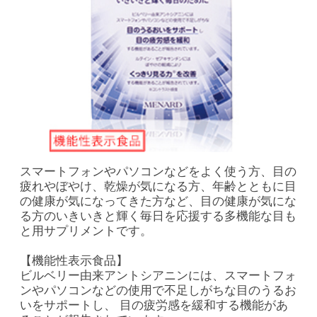
スマートフォンやパソコンなどをよく使う方、目の
疲れやぼやけ、乾燥が気になる方、年齢とともに目
の健康が気になってきた方など、目の健康が気にな
る方のいきいきと輝く毎日を応援する多機能な目も
と用サプリメントです。
【機能性表示食品】
ビルベリー由来アントシアニンには、スマートフォ
ンやパソコンなどの使用で不足しがちな目のうるお
いをサポートし、 目の疲労感を緩和する機能があ
ることが報告されています。
ルテイン・ゼアキサンチンには、ぼやけの軽減によ
りくっきり見る力※を改善する機能があることが報
告されています。※コントラスト感度
内容量：46.2g（385mg×120粒、1粒の内容液
250mg）
価格：5,000円（税込5,400円）
特長
栄養成分