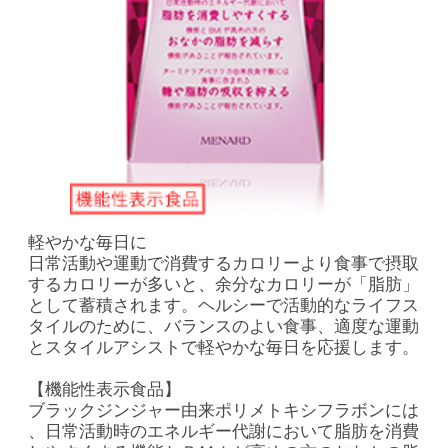
軽やかな毎日に
日常活動や運動で消費するカロリーより食事で摂取
するカロリーが多いと、余分なカロリーが「脂肪」
として蓄積されます。ヘルシーで活動的なライフス
タイルのために、バランスのよい食事、適度な運動
とスタイルアシストで軽やかな毎日を応援します。
【機能性表示食品】
ブラックジンジャー由来ポリメトキシフラボンには
、日常活動時のエネルギー代謝において脂肪を消費
しやすくする機能とＢＭＩが高めの方のおなかの脂
肪を減らす機能があることが報告されています。
ターミナリアベリリカ由来没食子酸には、食事に含
まれる糖や脂肪の吸収を抑える機能があることが報
告されています。
内容量：27g （300mg×45粒×2袋）
価格：7,000円（税込7,560円）
特長
栄養成分