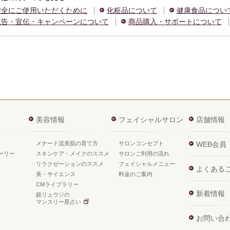
安全にご使用いただくために
化粧品について
健康食品につい
広告・宣伝・キャンペーンについて
商品購入・サポートについて
美容情報
フェイシャルサロン
店舗情報
メナード流美肌の育て方
サロンコンセプト
WEB会員
ーリー
スキンケア・メイクのススメ
サロンご利用の流れ
リラクゼーションのススメ
フェイシャルメニュー
よくある
美・サイエンス
料金のご案内
CMライブラリー
新着情報
鏡リュウジの
マンスリー星占い
お問い合