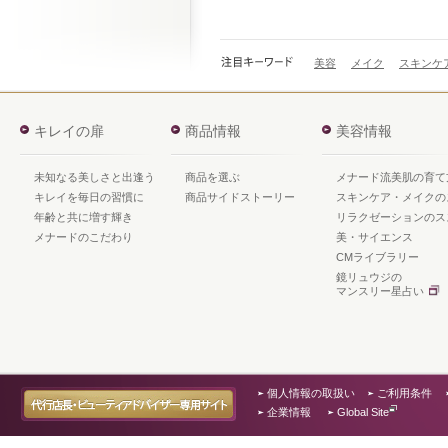
美容
メイク
スキンケ
キレイの扉
商品情報
美容情報
未知なる美しさと出逢う
商品を選ぶ
メナード流美肌の育て
キレイを毎日の習慣に
商品サイドストーリー
スキンケア・メイクの
年齢と共に増す輝き
リラクゼーションのス
メナードのこだわり
美・サイエンス
CMライブラリー
鏡リュウジの
マンスリー星占い
個人情報の取扱い
ご利用条件
企業情報
Global Site