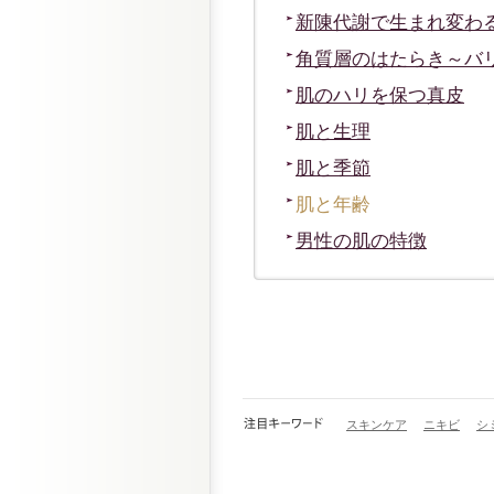
新陳代謝で生まれ変わ
角質層のはたらき～バ
肌のハリを保つ真皮
肌と生理
肌と季節
肌と年齢
男性の肌の特徴
スキンケア
ニキビ
シ