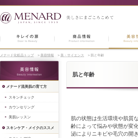
メナード化粧品トップ
>
美容情報
>
美・サイエンス
>
肌と年齢
肌と年齢
メナード流美肌の育て方
スキンチェック
カウンセリング
美肌レッスン
肌の状態は生活環境や肌質
齢によって悩みや状態が変化
スキンケア・メイクのススメ
泌によりニキビや毛穴の開き