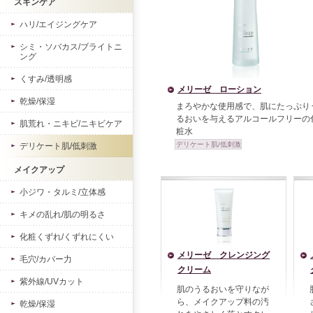
スキンケア
ハリ/エイジングケア
シミ・ソバカス/ブライトニ
ング
くすみ/透明感
メリーゼ ローション
乾燥/保湿
まろやかな使用感で、肌にたっぷり
るおいを与えるアルコールフリーの
肌荒れ・ニキビ/ニキビケア
粧水
デリケート肌/低刺激
デリケート肌/低刺激
メイクアップ
小ジワ・タルミ/立体感
キメの乱れ/肌の明るさ
化粧くずれ/くずれにくい
メリーゼ クレンジング
毛穴/カバー力
クリーム
紫外線/UVカット
肌のうるおいを守りなが
ら、メイクアップ料の汚
乾燥/保湿