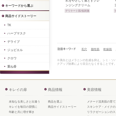
れをやさしく落とすクレ
ンジングクリーム
キーワードから選ぶ
デリケート肌/低刺激
商品サイドストーリー
TK
ハーブマスク
デライブ
毛穴
脂性肌
乾燥肌
ジュピエル
クロワ
※美白とはメラニンの生成を抑え、シミ・ソ
クアップ効果により目立たなくすることです
重ね香
キレイの扉
商品情報
美容情報
未知なる美しさと出逢う
商品を選ぶ
メナード流美肌の育て
キレイを毎日の習慣に
商品サイドストーリー
スキンケア・メイクの
年齢と共に増す輝き
リラクゼーションのス