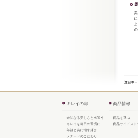
霊
美
に
よ
の
キレイの扉
商品情報
未知なる美しさと出逢う
商品を選ぶ
キレイを毎日の習慣に
商品サイドスト
年齢と共に増す輝き
メナードのこだわり