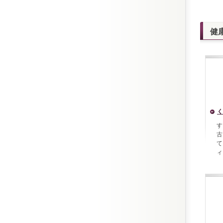
健
く
す
古
て
ィ