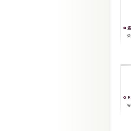
紫
紫
Ｒ
安