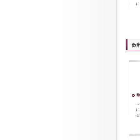
に
飲
華
～
に
る