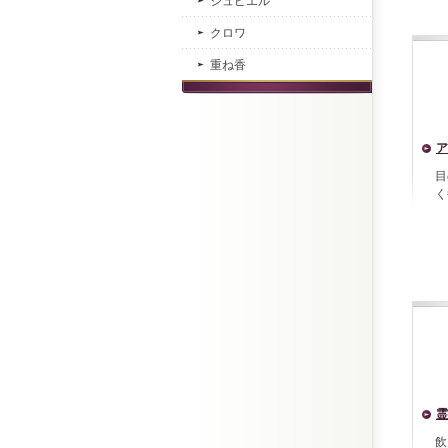
ジュピエル
クロワ
重ね香
ア
目
く
霊
飲