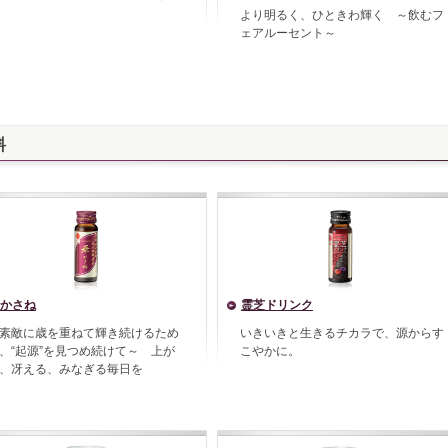
より明るく、ひときわ輝く ～飲むフ
ェアルーセント～
料
かさね
霊芝ドリンク
素敵に歳を重ねて輝き続けるため
いきいきと生きるチカラで、源からす
、“起源”を見つめ続けて～ 上が
こやかに。
、冴える、みなぎる毎日を