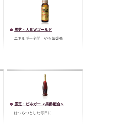
霊芝・人参Ｗゴールド
エネルギー全開 やる気爆発
霊芝・ビネガー ＜黒酢配合＞
はつらつとした毎日に