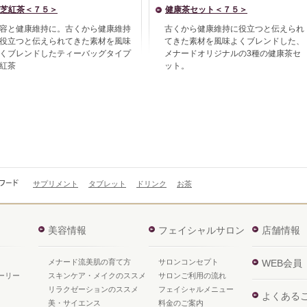
芝紅茶＜７５＞
健康茶セット＜７５＞
容と健康維持に。古くから健康維持
古くから健康維持に役立つと伝えられ
役立つと伝えられてきた素材を風味
てきた素材を風味よくブレンドした、
くブレンドしたティーバッグタイプ
メナードオリジナルの3種の健康茶セ
紅茶
ット。
サプリメント
タブレット
ドリンク
お茶
美容情報
フェイシャルサロン
店舗情報
メナード流美肌の育て方
サロンコンセプト
WEB会員
ーリー
スキンケア・メイクのススメ
サロンご利用の流れ
リラクゼーションのススメ
フェイシャルメニュー
よくある
美・サイエンス
料金のご案内