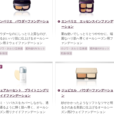
ンベリエ パウダーファンデーショ
エンベリエ エッセンスインファンデ
ーション
ウダーなのにしっとり上質なのび、
重ね使いでしっとりとつややかに、端
るおいハリ肌に仕上げるオールシー
麗なハリ肌へ導くオールシーズン用フ
ン用２ウェイファンデーション
ァンデーション
ジワ・タルミ/立体感
紫外線/UVカット
小ジワ・タルミ/立体感
紫外線/UVカット
燥/保湿
乾燥/保湿
ェアルーセント ブライトニングリ
ジュピエル パウダーファンデーショ
イドファンデーション
ン
ミ・ソバカスをカバーしながら、透
紗がかかったようなソフトなツヤと明
通るように輝く肌へ導く、オールシ
るさのある美肌に仕上げるオールシー
ズン用リクイドファンデーション
ズン用2ウェイファンデーション