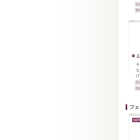
化
紫
ミ
キ
な
げ
毛
乾
フェ