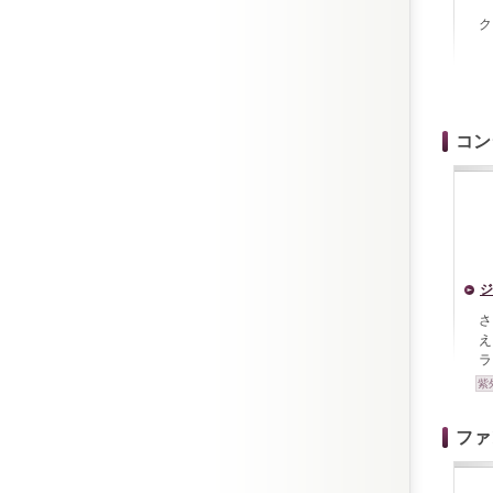
ク
コン
ジ
さ
え
ラ
紫
ファ