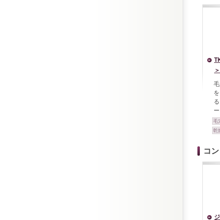
T
＞
毛
を
る
ー
毛
乾
コン
ジ