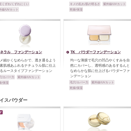
粧くずれ/くずれにくい
キメの乱れ/肌の明るさ
紫外線/UVカット
外線/UVカット
乾燥/保湿
ネラル ファンデーション
TK パウダーファンデーション
メ細かくなめらかで、透き通るよう
均一な薄膜で毛穴の凹凸やくすみを自
素肌感あふれるナチュラル肌に仕上
然にカバーし、透明感のあるするんと
るルースタイプファンデーション
なめらかな肌に仕上げるパウダーファ
ンデーション
穴/カバー力
紫外線/UVカット
毛穴/カバー力
紫外線/UVカット
燥/保湿
乾燥/保湿
イスパウダー