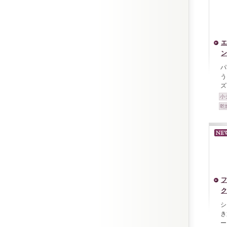
エ
ン
パ
う
ズ
小
乾
フ
ク
シ
き
ー