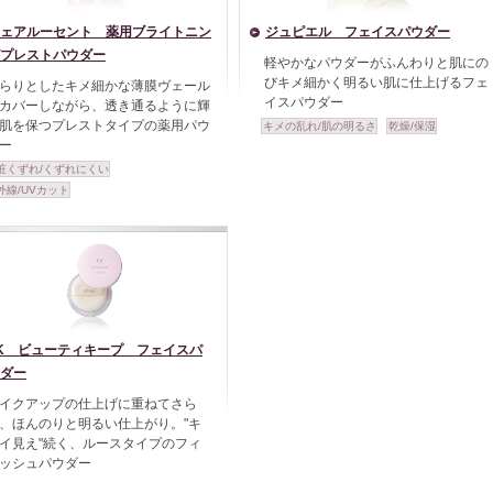
ェアルーセント 薬用ブライトニン
ジュピエル フェイスパウダー
プレストパウダー
軽やかなパウダーがふんわりと肌にの
びキメ細かく明るい肌に仕上げるフェ
らりとしたキメ細かな薄膜ヴェール
イスパウダー
カバーしながら、透き通るように輝
肌を保つプレストタイプの薬用パウ
キメの乱れ/肌の明るさ
乾燥/保湿
ー
粧くずれ/くずれにくい
外線/UVカット
K ビューティキープ フェイスパ
ダー
イクアップの仕上げに重ねてさら
、ほんのりと明るい仕上がり。"キ
イ見え"続く、ルースタイプのフィ
ッシュパウダー