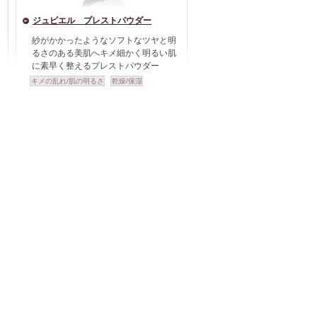
ジュピエル プレストパウダー
紗がかかったようなソフトなツヤと明
るさのある美肌へキメ細かく明るい肌
に素早く整えるプレストパウダー
キメの乱れ/肌の明るさ
乾燥/保湿