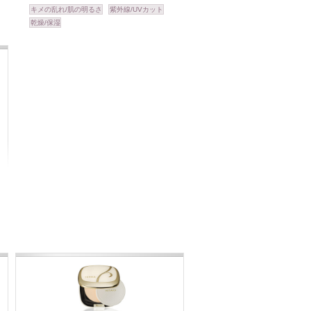
キメの乱れ/肌の明るさ
紫外線/UVカット
乾燥/保湿