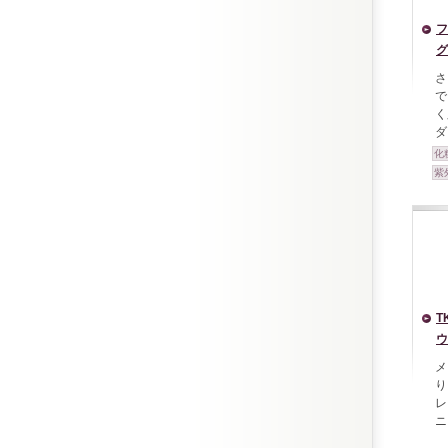
フ
グ
さ
で
く
ダ
化
紫
T
ウ
メ
り
レ
ニ