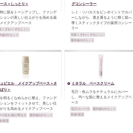
ース＜しっとり＞
グコンシーラー
時に肌をトーンアップし、ファンデ
シミ・ソバカスをピンポイントでカバ
ションの美しい仕上がりを高める薬
ーしながら、透き通るように輝く肌へ
メイクアップベース
導くスティックタイプの薬用コンシー
ラー
粧くずれ/くずれにくい
化粧くずれ/くずれにくい
外線/UVカット
紫外線/UVカット
ュピエル メイクアップベース＜さ
ミネラル ベースクリーム
ぱり＞
毛穴・色ムラをナチュラルにカバー
し、均一な肌に整えるメイクアップベ
を明るくなめらかに整え、ファンデ
ース
ションをフィットさせて、美しい仕
がりを高めるメイクアップベース
毛穴/カバー力
紫外線/UVカット
乾燥/保湿
メの乱れ/肌の明るさ
紫外線/UVカット
燥/保湿