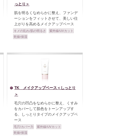
っとり＞
肌を明るくなめらかに整え、ファンデ
ーションをフィットさせて、美しい仕
上がりを高めるメイクアップベース
キメの乱れ/肌の明るさ
紫外線/UVカット
乾燥/保湿
TK メイクアップベース＜しっとり
＞
毛穴の凹凸をなめらかに整え、くすみ
をカバーして肌色をトーンアップす
る、しっとりタイプのメイクアップベ
ース
毛穴/カバー力
紫外線/UVカット
乾燥/保湿