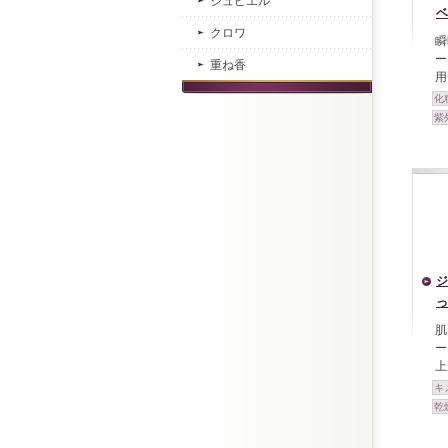
ジュピエル
ベ
クロワ
瞬
ー
重ね香
用
化
紫
ジ
っ
肌
ー
上
キ
乾