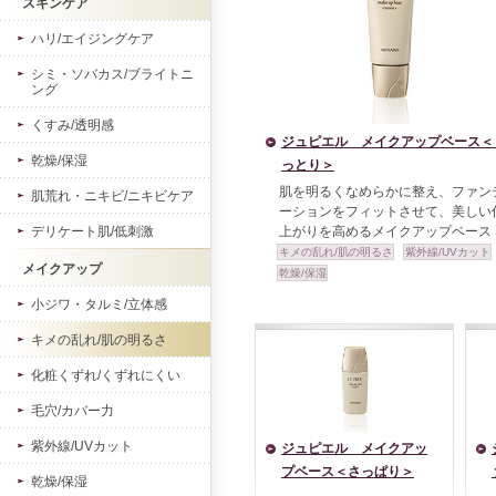
スキンケア
ハリ/エイジングケア
シミ・ソバカス/ブライトニ
ング
くすみ/透明感
ジュピエル メイクアップベース＜
乾燥/保湿
っとり＞
肌を明るくなめらかに整え、ファン
肌荒れ・ニキビ/ニキビケア
ーションをフィットさせて、美しい
デリケート肌/低刺激
上がりを高めるメイクアップベース
キメの乱れ/肌の明るさ
紫外線/UVカット
メイクアップ
乾燥/保湿
小ジワ・タルミ/立体感
キメの乱れ/肌の明るさ
化粧くずれ/くずれにくい
毛穴/カバー力
紫外線/UVカット
ジュピエル メイクアッ
プベース＜さっぱり＞
乾燥/保湿