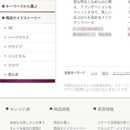
肌を明るくなめらかに整
キーワードから選ぶ
え、ファンデーションを
フィットさせて、美しい
仕上がりを高めるメイク
商品サイドストーリー
アップベース
TK
キメの乱れ/肌の明るさ
紫外線/UVカット
乾燥/保湿
ハーブマスク
デライブ
ジュピエル
クロワ
ハリ
弾力
エイジング
重ね香
※美白とはメラニンの生成を抑え、シミ・ソ
クアップ効果により目立たなくすることです
キレイの扉
商品情報
美容情報
未知なる美しさと出逢う
商品を選ぶ
メナード流美肌の育て
キレイを毎日の習慣に
商品サイドストーリー
スキンケア・メイクの