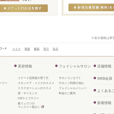
※表示価格は希
メイク
美肌
素肌
毛穴
目元
美容情報
フェイシャルサロン
店舗情報
メナード流美肌の育て方
サロンコンセプト
WEB会員
ーリー
スキンケア・メイクのススメ
サロンご利用の流れ
リラクゼーションのススメ
フェイシャルメニュー
よくある
美・サイエンス
料金のご案内
CMライブラリー
新着情報
鏡リュウジの
マンスリー星占い