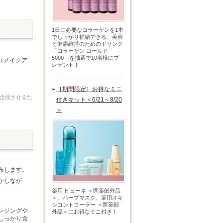
1日に必要なコラーゲンを1本
でしっかり補給できる、美容
と健康維持のためのドリンク
「コラーゲン ゴールド
5000」を抽選で10名様にプ
（メイクア
レゼント！
［期間限定］お得なミニ
を含浸させるた
付きキット＜6/21～8/20
＞
布します。
かしなが
薬用 ビューネ ＜医薬部外品
＞、ハーブマスク、薬用オキ
シコントローラー ＜医薬部
ンジングや
外品＞にお得なミニ付き！
しっかり含