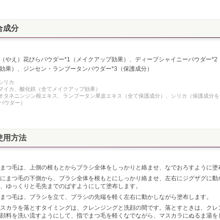
合成分
（やえ）花びらパウダー*1（メイクアップ効果）、ディープシャイニーパウダー*2
効果）、ジンセン・ランブータンパウダー*3（保護成分）
：シリカ
：マイカ、酸化鉄（全てメイクアップ効果）
：オタネニンジン根エキス、ランブータン果皮エキス（全て保護成分）、シリカ（保護成分
パウダー）
使用方法
まつ毛は、上側の根もとからブラシ全体をしっかりと絡ませ、なでおろすように塗
にまつ毛の下側から、ブラシ全体を根もとにしっかり絡ませ、左右にジグザグに動
、ゆっくりと毛先までのばすようにして塗布します。
まつ毛は、ブラシを立て、ブラシの先端を軽く左右に動かしながら塗布します。
スカラを落とすタイミングは、クレンジングと洗顔の間です。落とすときは、クレ
顔料を洗い流すようにして、指でまつ毛を軽くなでながら、マスカラにぬるま湯を