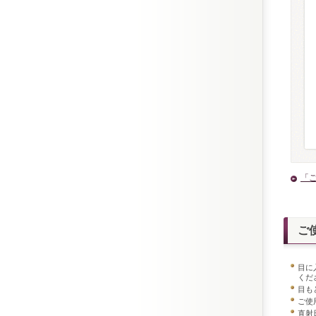
「
ご
目に
くだ
目も
ご使
直射