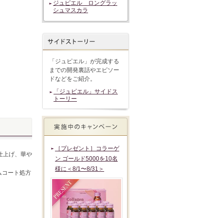
ジュピエル ロングラッ
シュマスカラ
「ジュピエル」が完成する
までの開発裏話やエピソー
ドなどをご紹介。
「ジュピエル」サイドス
トーリー
［プレゼント］コラーゲ
仕上げ、華や
ン ゴールド5000を10名
様に＜8/1〜8/31＞
ムコート処方