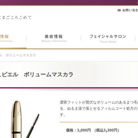
ル ボリュームマスカラ
ュピエル ボリュームマスカラ
濃密フィットが贅沢なボリュームのあるまつ毛
る、ぬるま湯で落とせるフィルムコート処方の
す。
,
,
価格：3
000円
（税込3
300円）