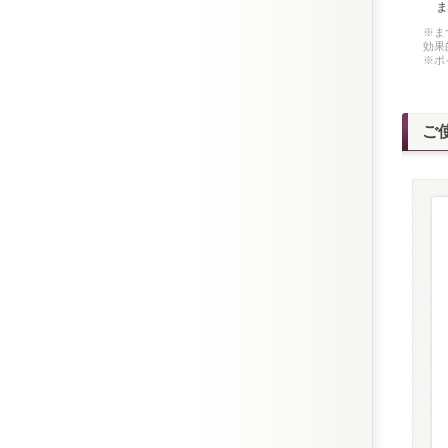
ま
※ま
効果
※ポ
ご