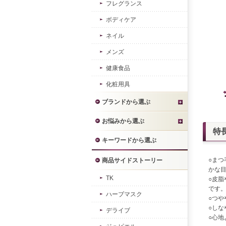
フレグランス
ボディケア
ネイル
メンズ
健康食品
化粧用具
ブランドから選ぶ
お悩みから選ぶ
特
キーワードから選ぶ
○ま
商品サイドストーリー
かな
TK
○皮
です
ハーブマスク
○つ
○し
デライブ
○心