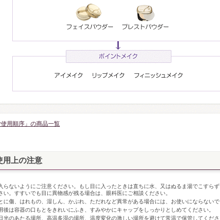
ご使用順序」の商品一覧
使用上の注意
入らないようにご注意ください。もし目に入ったときは直ちに水、又はぬるま湯でこすらず
さい。すすいでも目に異物感が残る場合は、眼科医にご相談ください。
とに傷、はれもの、湿しん、かぶれ、ただれなど異常がある場合には、お使いにならないで
用後は容器の口もとをきれいにふき、すみやかにキャップをしっかりとしめてください。
日光のあたる場所、高温多湿の場所、温度変化の激しい場所を避けて常温で保管してくだ