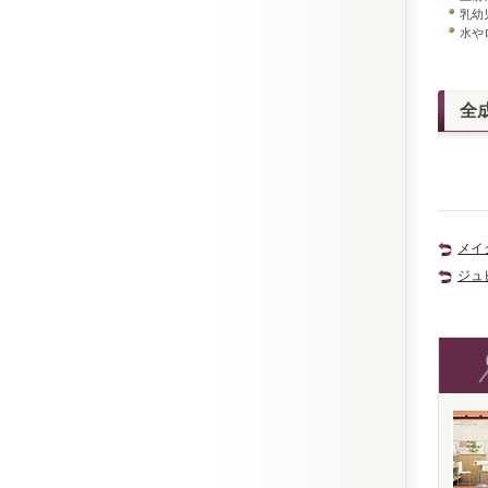
乳幼
水や
全
メイ
ジュ