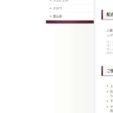
ジュピエル
クロワ
配
重ね香
八重
ップ
*1
*2
*3
めの
ご
上
次
ら
下
マ
洗