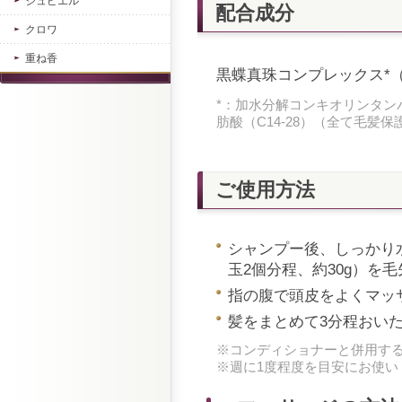
ジュピエル
配合成分
クロワ
重ね香
黒蝶真珠コンプレックス*
*：加水分解コンキオリンタンパ
肪酸（C14-28）（全て毛髪保
ご使用方法
シャンプー後、しっかり
玉2個分程、約30g）を
指の腹で頭皮をよくマッ
髪をまとめて3分程おい
※コンディショナーと併用す
※週に1度程度を目安にお使い