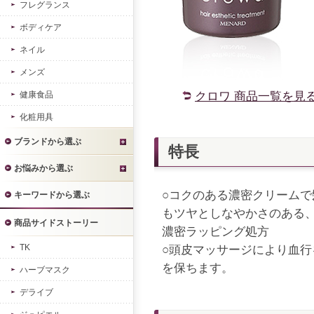
フレグランス
ボディケア
ネイル
メンズ
健康食品
クロワ 商品一覧を見
化粧用具
ブランドから選ぶ
特長
お悩みから選ぶ
○コクのある濃密クリーム
キーワードから選ぶ
もツヤとしなやかさのある
商品サイドストーリー
濃密ラッピング処方
TK
○頭皮マッサージにより血
を保ちます。
ハーブマスク
デライブ