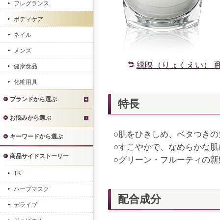
フレグランス
ボディケア
ネイル
メンズ
緑映（りょくえい） 
健康食品
化粧用具
ブランドから選ぶ
特長
お悩みから選ぶ
○肌をひきしめ、ベタつき
キーワードから選ぶ
○すこやかで、なめらかな肌
商品サイドストーリー
○グリーン・フルーティの新
TK
ハーブマスク
配合成分
デライブ