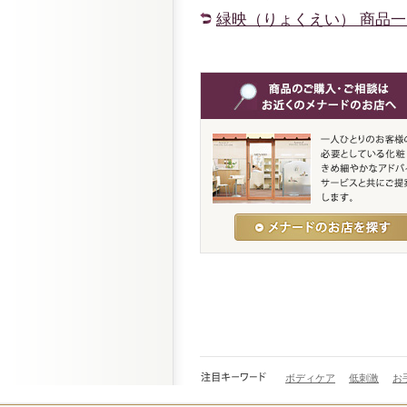
緑映（りょくえい） 商品一
ボディケア
低刺激
お