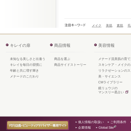
メイク
美肌
素肌
毛
キレイの扉
商品情報
美容情報
未知なる美しさと出逢う
商品を選ぶ
メナード流美肌の育て
キレイを毎日の習慣に
商品サイドストーリー
スキンケア・メイクの
年齢と共に増す輝き
リラクゼーションのス
メナードのこだわり
美・サイエンス
CMライブラリー
鏡リュウジの
マンスリー星占い
個人情報の取扱い
ご利用条件
企業情報
Global Site