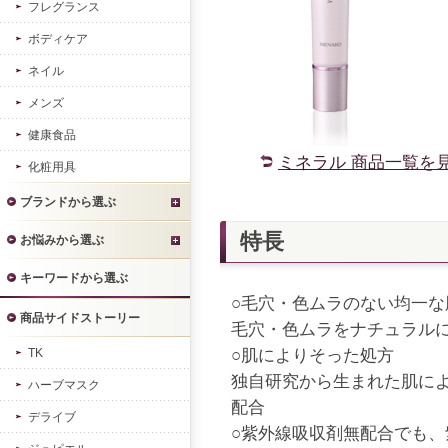
フレグランス
ボディケア
ネイル
メンズ
健康食品
ミネラル 商品一覧を
化粧用具
ブランドから選ぶ
特長
お悩みから選ぶ
キーワードから選ぶ
○毛穴・色ムラのない均一な
商品サイドストーリー
毛穴・色ムラをナチュラル
TK
○肌によりそった処方
独自研究から生まれた肌によ
ハーブマスク
配合
デライブ
○紫外線吸収剤無配合でも