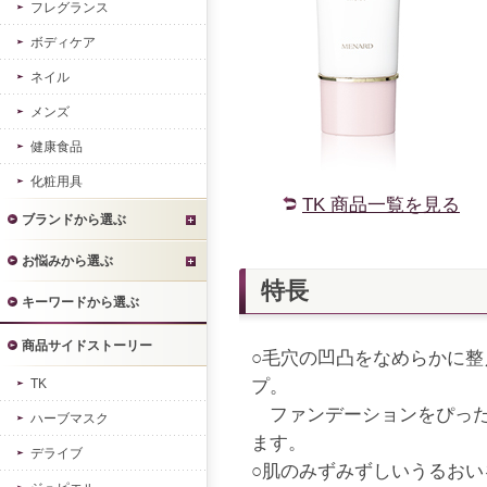
フレグランス
ボディケア
ネイル
メンズ
健康食品
化粧用具
TK 商品一覧を見る
ブランドから選ぶ
お悩みから選ぶ
特長
キーワードから選ぶ
商品サイドストーリー
○毛穴の凹凸をなめらかに
TK
プ。
ファンデーションをぴった
ハーブマスク
ます。
デライブ
○肌のみずみずしいうるおい