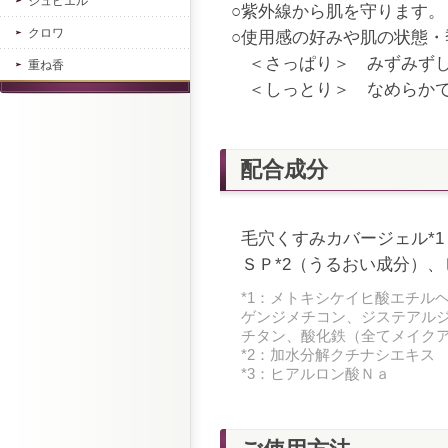
ジュピエル
○紫外線から肌を守ります。
クロワ
○使用感の好みや肌の状態
＜さっぱり＞ みずみずし
重ね香
＜しっとり＞ なめらかで
配合成分
毛穴くすみカバージェル*
ＳＰ*2（うるおい成分）、
*1：メトキシケイヒ酸エチル
ゲンジメチコン、ジステアル
チタン、酸化鉄（全てメイク
*2：加水分解クチナシエキス
*3：ヒアルロン酸Ｎａ