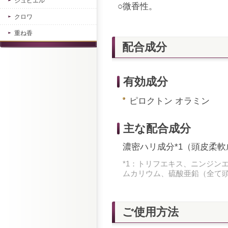
ジュピエル
○微香性。
クロワ
重ね香
配合成分
有効成分
ピロクトン オラミン
主な配合成分
濃密ハリ成分*1（頭皮柔軟
*1：トリフエキス、ニンジン
ムカリウム、硫酸亜鉛（全て
ご使用方法