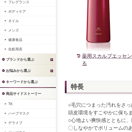
フレグランス
ボディケア
ネイル
メンズ
健康食品
化粧用具
薬用スカルプエッセン
ブランドから選ぶ
る
お悩みから選ぶ
キーワードから選ぶ
特長
商品サイドストーリー
TK
○毛穴につまった汚れをさ
頭皮環境をすこやかに保ち
ハーブマスク
○心地よい爽快感とともに
デライブ
〇しなやかでボリュームの