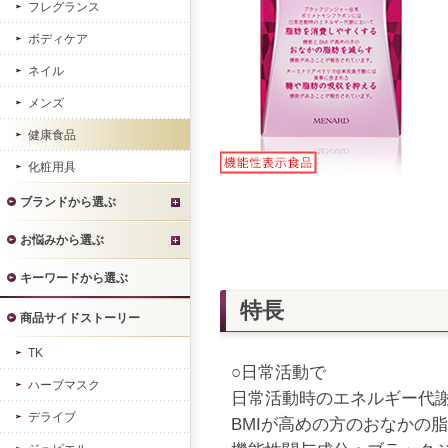
フレグランス
ボディケア
ネイル
メンズ
健康食品
化粧用具
ブランドから選ぶ
お悩みから選ぶ
キーワードから選ぶ
特長
商品サイドストーリー
TK
○日常活動で
ハーブマスク
日常活動時のエネルギー代
デライブ
BMIが高めの方のおなかの