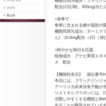
機能性関与成分：ブラックジ
ジュピエル
配合(1日(3粒、900mg)当たり
クロワ
重ね香
○食事で
食事に含まれる糖や脂肪の
機能性関与成分：ターミナリ
ん) 20.8mg配合（1日（3
○軽やかな毎日を応援
植物成分 アケビ果実エキ
ス 配合
【機能性表示】 届出番号H3
本品には、ブラックジンジ
アベリリカ由来没食子酸が
リメトキシフラボンには、
消費しやすくする機能とBM
あることが報告されていま