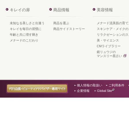
キレイの扉
商品情報
美容情報
未知なる美しさと出逢う
商品を選ぶ
メナード流美肌の育て
キレイを毎日の習慣に
商品サイドストーリー
スキンケア・メイクの
年齢と共に増す輝き
リラクゼーションのス
メナードのこだわり
美・サイエンス
CMライブラリー
鏡リュウジの
マンスリー星占い
個人情報の取扱い
ご利用条件
企業情報
Global Site