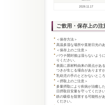
2026.11.17
ご飲用・保存上の注
＜保存方法＞
高温多湿な場所や直射日光の
＜保存上のご注意＞
パウチ開封後は湿らないよう
りください。
表面に原材料由来の斑点があ
つきが生じる場合があります
乳幼児の手のとどかないとこ
＜摂取上のご注意＞
多量摂取により疾病が治癒した
日摂取目安量を守ってくださ
鉄の吸収を阻害する可能性が
ください。