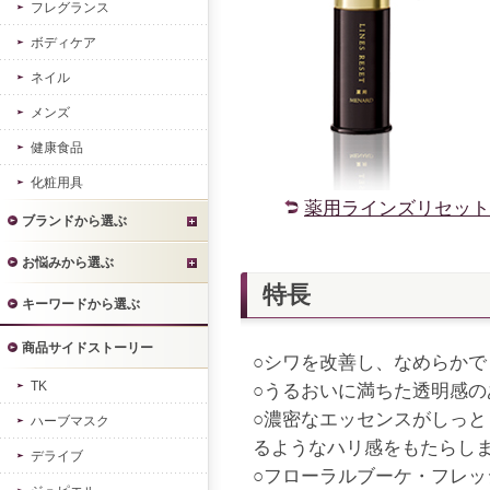
フレグランス
ボディケア
ネイル
メンズ
健康食品
化粧用具
薬用ラインズリセット
ブランドから選ぶ
お悩みから選ぶ
特長
キーワードから選ぶ
商品サイドストーリー
○シワを改善し、なめらか
TK
○うるおいに満ちた透明感の
○濃密なエッセンスがしっ
ハーブマスク
るようなハリ感をもたらし
デライブ
○フローラルブーケ・フレッ