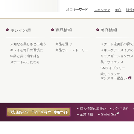
スキンケア
美白
肌荒
キレイの扉
商品情報
美容情報
未知なる美しさと出逢う
商品を選ぶ
メナード流美肌の育て
キレイを毎日の習慣に
商品サイドストーリー
スキンケア・メイクの
年齢と共に増す輝き
リラクゼーションのス
メナードのこだわり
美・サイエンス
CMライブラリー
鏡リュウジの
マンスリー星占い
個人情報の取扱い
ご利用条件
企業情報
Global Site