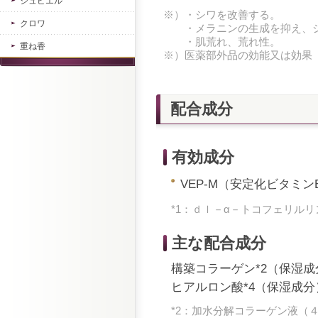
ジュピエル
※）・シワを改善する。
クロワ
・メラニンの生成を抑え、シ
・肌荒れ、荒れ性。
重ね香
※）医薬部外品の効能又は効果
配合成分
有効成分
VEP-M（安定化ビタミン
*1：ｄｌ－α－トコフェリル
主な配合成分
構築コラーゲン*2（保湿成
ヒアルロン酸*4（保湿成分
*2：加水分解コラーゲン液（