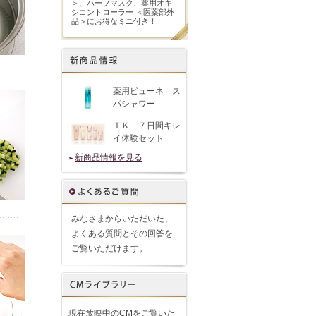
＞、ハーブマスク、薬用オキ
シコントローラー ＜医薬部外
品＞にお得なミニ付き！
薬用ビューネ ス
パシャワー
ＴＫ ７日間キレ
イ体験セット
新商品情報を見る
みなさまからいただいた、
よくある質問とその回答を
ご覧いただけます。
現在放映中のCMをご覧いた