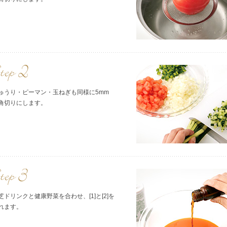
ゅうり・ピーマン・玉ねぎも同様に5mm
角切りにします。
芝ドリンクと健康野菜を合わせ、[1]と[2]を
れます。