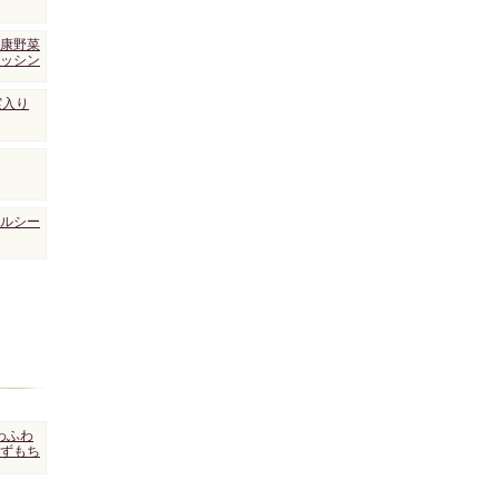
康野菜
ッシン
実入り
ルシー
わふわ
ずもち