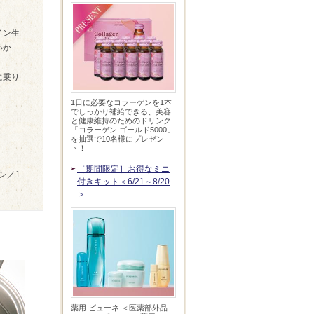
イン生
いか
に乗り
1日に必要なコラーゲンを1本
でしっかり補給できる、美容
と健康維持のためのドリンク
「コラーゲン ゴールド5000」
を抽選で10名様にプレゼン
ト！
［期間限定］お得なミニ
ン／1
付きキット＜6/21～8/20
々
＞
薬用 ビューネ ＜医薬部外品