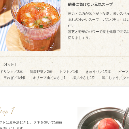
酷暑に負けない元気スープ
体力・気力が落ちがちな夏。暑いスペ
まれの冷たいスープ「ガスパチョ」は
が。
霊芝と野菜のパワーで夏を健康で元気
切りましょう。
【4人分】
芝ドリンク／2本 健康野菜／2缶 トマト／1個 きゅうり／1/2本 ピーマ
 玉ねぎ／1/4個 オリーブ油／大さじ1 塩／小さじ1/2 黒こしょう／少
マトは皮を湯むきし、タネを除いて5mm
角切りにします。