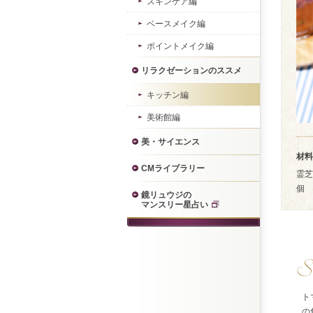
スキンケア編
ベースメイク編
ポイントメイク編
リラクゼーションのススメ
キッチン編
美術館編
美・サイエンス
材料
CMライブラリー
霊
個
鏡リュウジの
マンスリー星占い
ト
の