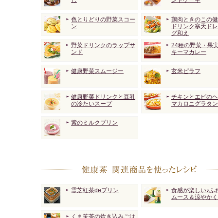
し
ンドケーキ
色とりどりの野菜スコー
鶏肉ときのこの健
ン
ドリンク寒天ドレ
グ和え
野菜ドリンクのラップサ
24種の野菜・果
ンド
キーマカレー
健康野菜スムージー
玄米ピラフ
健康野菜ドリンクと豆乳
チキンとエビのヘ
の冷たいスープ
マカロニグラタン
紫のミルクプリン
霊芝紅茶deプリン
食感が楽しい♪ふ
ムース＆涼やかく
くま笹茶の炊き込みごは