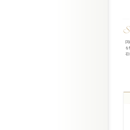
[
を
召