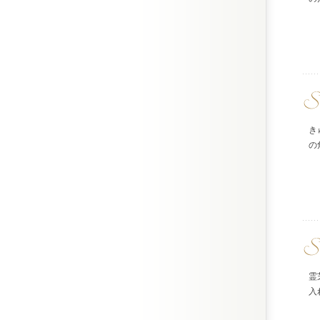
き
の
霊
入