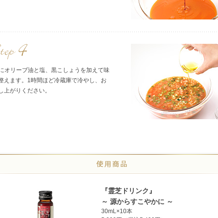
3]にオリーブ油と塩、黒こしょうを加えて味
整えます。1時間ほど冷蔵庫で冷やし、お
し上がりください。
『霊芝ドリンク』
～ 源からすこやかに ～
30mL×10本