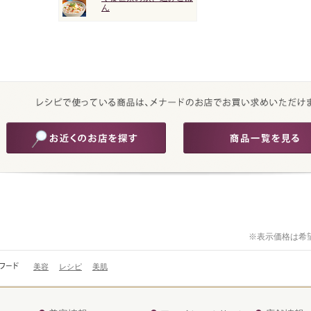
ん
※表示価格は希
美容
レシピ
美肌