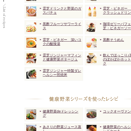
霊芝ドリンクと野菜のガ
霊芝・ビネガー 
スパチョ
クラッシュドリン
黒酢フルーツサワーライ
珈琲ゼリーパフェ
ス
芝・ビネガーソー
霊芝・ビネガー 深いコ
黒酢そうめん
クの酸辣湯
霊芝ジンジャーマフィン
飲んでほっこり♪
と健康野菜ポタージュ
のぽかぽかホット
ク
霊芝ジンジャー特製ダレ
ヘルシー照焼丼
健康野菜deドレッシン
コックオーヴァン
グ
あさりの野菜ジュース蒸
健康野菜のヘルシ