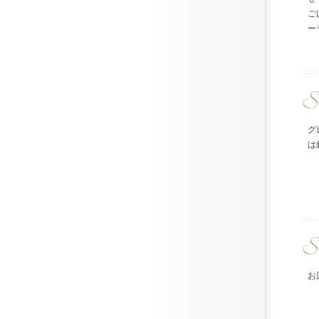
ご
ー
グ
は
お