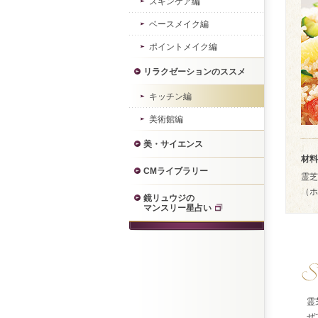
スキンケア編
ベースメイク編
ポイントメイク編
リラクゼーションのススメ
キッチン編
美術館編
美・サイエンス
材料
CMライブラリー
霊芝
（ホ
鏡リュウジの
マンスリー星占い
霊
ぜ