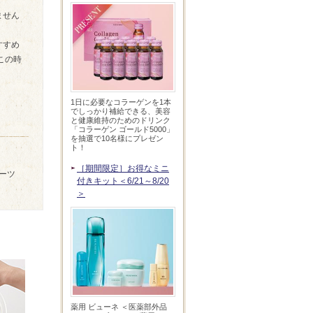
ません
すすめ
この時
1日に必要なコラーゲンを1本
でしっかり補給できる、美容
と健康維持のためのドリンク
「コラーゲン ゴールド5000」
を抽選で10名様にプレゼン
ト！
［期間限定］お得なミニ
ーツ
付きキット＜6/21～8/20
＞
薬用 ビューネ ＜医薬部外品