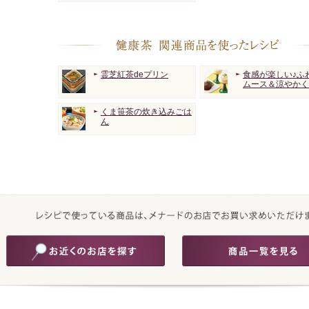
霊芝紅茶deプリン
食感が楽しい♪ふ
ムース＆涼やかく
くま笹茶の炊き込みごは
ん