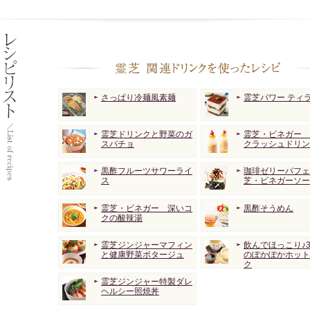
さっぱり冷麺風素麺
霊芝パワー ティ
霊芝ドリンクと野菜のガ
霊芝・ビネガー 
スパチョ
クラッシュドリン
黒酢フルーツサワーライ
珈琲ゼリーパフェ
ス
芝・ビネガーソー
霊芝・ビネガー 深いコ
黒酢そうめん
クの酸辣湯
霊芝ジンジャーマフィン
飲んでほっこり♪
と健康野菜ポタージュ
のぽかぽかホット
ク
霊芝ジンジャー特製ダレ
ヘルシー照焼丼