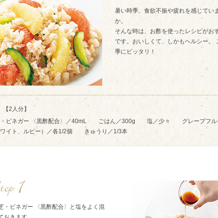
暑い時季、食欲不振や疲れを感じてい
か。
そんな時は、お酢を使ったレシピがお
です。おいしくて、しかもヘルシー。 
季にピッタリ！
【2人分】
・ビネガー 〈黒酢配合〉／40mL ごはん／300g 塩／少々 グレープフル
ワイト、ルビー）／各1/2個 きゅうり／1/3本
芝・ビネガー 〈黒酢配合〉と塩をよく混
ておきます。