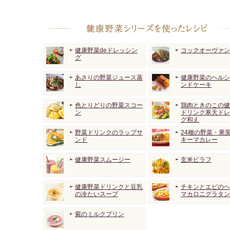
健康野菜deドレッシン
コックオーヴァン
グ
あさりの野菜ジュース蒸
健康野菜のヘルシ
し
ンドケーキ
色とりどりの野菜スコー
鶏肉ときのこの健
ン
ドリンク寒天ドレ
グ和え
野菜ドリンクのラップサ
24種の野菜・果
ンド
キーマカレー
健康野菜スムージー
玄米ピラフ
健康野菜ドリンクと豆乳
チキンとエビのヘ
の冷たいスープ
マカロニグラタン
紫のミルクプリン