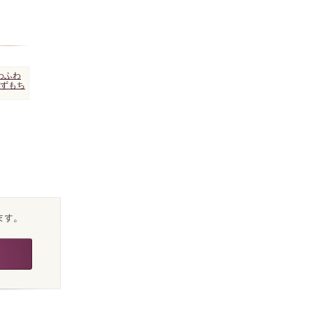
わふわ
ずもち